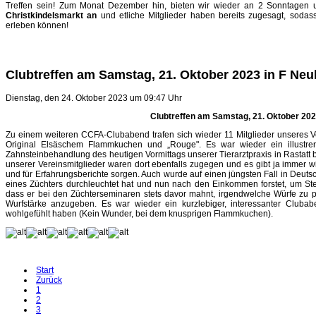
Treffen sein! Zum Monat Dezember hin, bieten wir wieder an 2 Sonntagen
Christkindelsmarkt an
und etliche Mitglieder haben bereits zugesagt, soda
erleben können!
Clubtreffen am Samstag, 21. Oktober 2023 in F Ne
Dienstag, den 24. Oktober 2023 um 09:47 Uhr
Clubtreffen am Samstag, 21. Oktober 202
Zu einem weiteren CCFA-Clubabend trafen sich wieder 11 Mitglieder unseres V
Original Elsäschem Flammkuchen und „Rouge". Es war wieder ein illustre
Zahnsteinbehandlung des heutigen Vormittags unserer Tierarztpraxis in Rastatt 
unserer Vereinsmitglieder waren dort ebenfalls zugegen und es gibt ja immer 
und für Erfahrungsberichte sorgen. Auch wurde auf einen jüngsten Fall in De
eines Züchters durchleuchtet hat und nun nach den Einkommen forstet, um Steu
dass er bei den Züchterseminaren stets davor mahnt, irgendwelche Würfe zu p
Wurfstärke anzugeben. Es war wieder ein kurzlebiger, interessanter Clu
wohlgefühlt haben (Kein Wunder, bei dem knusprigen Flammkuchen).
Start
Zurück
1
2
3