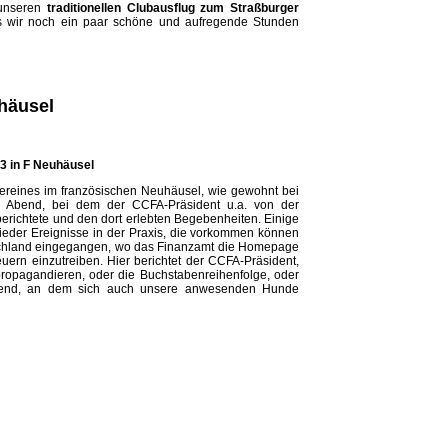
 unseren
traditionellen Clubausflug zum Straßburger
ss wir noch ein paar schöne und aufregende Stunden
uhäusel
3 in F Neuhäusel
ereines im französischen Neuhäusel, wie gewohnt bei
r Abend, bei dem der CCFA-Präsident u.a. von der
berichtete und den dort erlebten Begebenheiten. Einige
wieder Ereignisse in der Praxis, die vorkommen können
utschland eingegangen, wo das Finanzamt die Homepage
ern einzutreiben. Hier berichtet der CCFA-Präsident,
ropagandieren, oder die Buchstabenreihenfolge, oder
babend, an dem sich auch unsere anwesenden Hunde