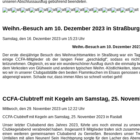
unseren Abschlussausflug gebührend beendeten.
Weihn.-Besuch am 10. Dezember 2023 in Straßburg
Samstag, den 16. Dezember 2023 um 15:23 Uhr
Weihn.-Besuch am 10. Dezember 2023
Der erste diesjährige Besuch des Weihnachtsmarktes in Straßburg war ein T
einige CCFA-Mitglieder ob der langen Feier „geschädigt", sodass es nicht
teilzunehmen. Obgleich, es war ein wunderschöner Ausflug durch die einmalig 
dem Verkosten von Glühwein und anderen typischen Weihn.-Köstlichkeiten, stan
wo wir in unserer Clubgaststätte den besten Flammkuchen im Elsass genosse
abgeneigt waren. Schade nur, dass immer Alles so schnell vorbei geht!
CCFA-Clubtreff mit Kegeln am Samstag, 25. Novemb
Mittwoch, den 29. November 2023 um 12:22 Uhr
CCFA-Clubtreff mit Kegeln am Samstag, 25. November 2023 in Rastatt
Unser letzter Clubabend des Jahres 2023, führte uns noch einmal zu unsere
Clubkegelabend verabredet haben. Insgesamt 9 Mitglieder trafen sich zusamme
einen weiteren gemeinsamen Clubabend zu Genießen. Besonders unser Tres
Umfallen mit allen Neunen! Sein Hechtsprung sorgte für den Lacher des Ab