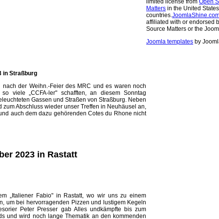
limited license from
Open S
Matters
in the United State
countries.
JoomlaShine.co
affiliated with or endorsed
Source Matters or the Jooml
Joomla templates
by Jooml
 in Straßburg
ag nach der Weihn.-Feier des MRC und es waren noch
 so viele „CCFA-ler" schafften, an diesem Sonntag
beleuchteten Gassen und Straßen von Straßburg. Neben
d zum Abschluss wieder unser Treffen in Neuhäusel an,
n und auch dem dazu gehörenden Cotes du Rhone nicht
er 2023 in Rastatt
m „Italiener Fabio" in Rastatt, wo wir uns zu einem
n, um bei hervorragenden Pizzen und lustigem Kegeln
orier Peter Presser gab Alles undkämpfte bis zum
ends und wird noch lange Thematik an den kommenden