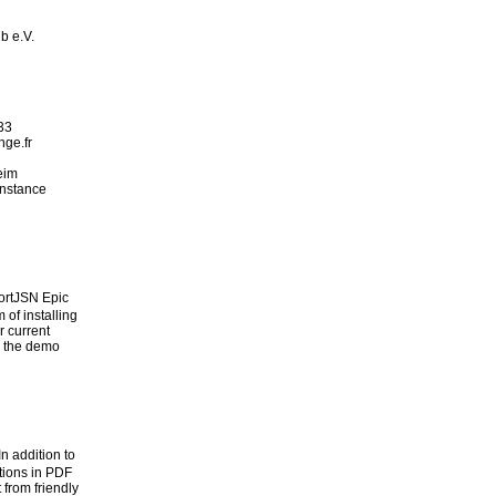
b e.V.
33
nge.fr
eim
Instance
JSN Epic
of installing
r current
d the demo
t
In addition to
ions in PDF
 from friendly