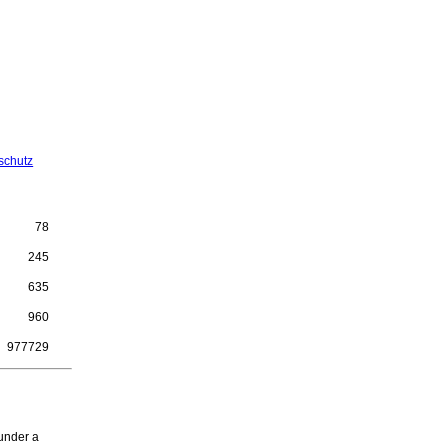
schutz
78
n
245
635
960
977729
under a