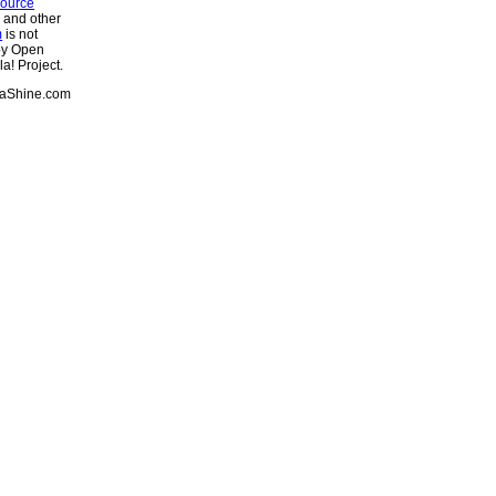
ource
s and other
m
is not
 by Open
a! Project.
aShine.com