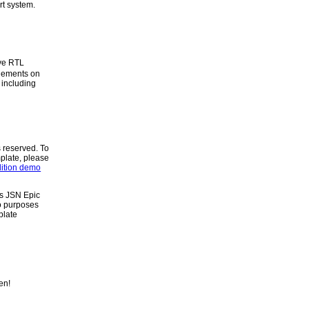
t system.
ve RTL
elements on
 including
 reserved. To
mplate, please
ition demo
is JSN Epic
o purposes
plate
en!