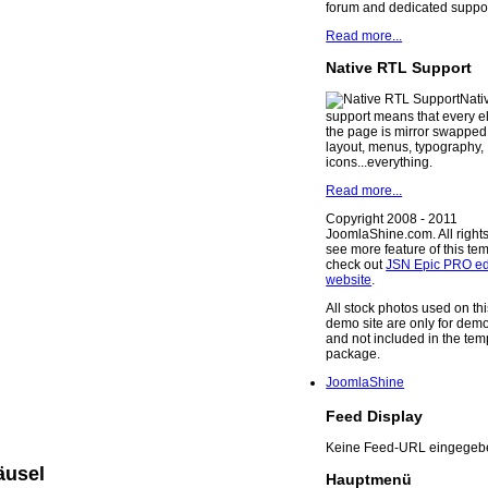
forum and dedicated suppor
Read more...
Native RTL Support
Nati
support means that every 
the page is mirror swapped
layout, menus, typography,
icons...everything.
Read more...
Copyright 2008 - 2011
JoomlaShine.com. All rights
see more feature of this te
check out
JSN Epic PRO ed
website
.
All stock photos used on th
demo site are only for dem
and not included in the tem
package.
JoomlaShine
Feed Display
Keine Feed-URL eingegeb
äusel
Hauptmenü