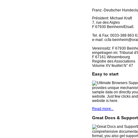
Franz.-Deutscher Hundeclu
Prèsident: Michael Kraft
7, rue des Aigles
F 67930 Beinheim/Elsaß
Tel. & Fax: 0033-388 863 6
e-mail: ccfa-beinheim@ora
Vereinssitz: F 67930 Beinh
eingetragen im: Tribunal d'
F 67161 Wissembourg
Registre des Associations
Volume XV feuillet N° 47
Easy to start
provides unique mechanism 
sample data on directly you
website. Just few clicks an
website is here.
Read more...
Great Docs & Suppor
comprehensive documentat
format, you also get support