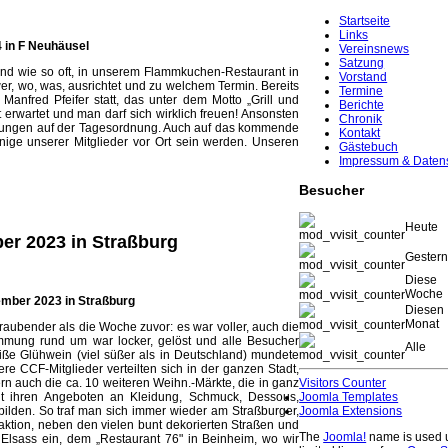
Startseite
Links
4 in F Neuhäusel
Vereinsnews
Satzung
 und wie so oft, in unserem Flammkuchen-Restaurant in
Vorstand
, wo, was, ausrichtet und zu welchem Termin. Bereits
Termine
 Manfred Pfeifer statt, das unter dem Motto „Grill und
Berichte
 erwartet und man darf sich wirklich freuen! Ansonsten
Chronik
ungen auf der Tagesordnung. Auch auf das kommende
Kontakt
ige unserer Mitglieder vor Ort sein werden. Unseren
Gästebuch
Impressum & Daten
Besucher
Heute
er 2023 in Straßburg
Gester
Diese
Woche
ember 2023 in Straßburg
Diesen
Monat
raubender als die Woche zuvor: es war voller, auch die
mmung rund um war locker, gelöst und alle Besucher
Alle
eiße Glühwein (viel süßer als in Deutschland) mundete
re CCF-Mitglieder verteilten sich in der ganzen Stadt,
rn auch die ca. 10 weiteren Weihn.-Märkte, die in ganz
Visitors Counter
mit ihren Angeboten an Kleidung, Schmuck, Dessous,
Joomla Templates
lden. So traf man sich immer wieder am Straßburger,
Joomla Extensions
aktion, neben den vielen bunt dekorierten Straßen und
The
Joomla!
name is used 
 Elsass ein, dem „Restaurant 76" in Beinheim, wo wir