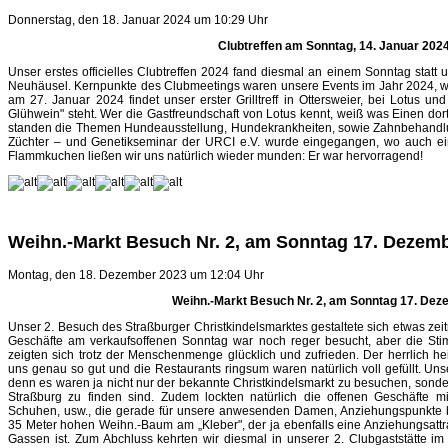
Donnerstag, den 18. Januar 2024 um 10:29 Uhr
Clubtreffen am Sonntag, 14. Januar 202
Unser erstes officielles Clubtreffen 2024 fand diesmal an einem Sonntag statt
Neuhäusel. Kernpunkte des Clubmeetings waren unsere Events im Jahr 2024, wer
am 27. Januar 2024 findet unser erster Grilltreff in Ottersweier, bei Lotus und
Glühwein" steht. Wer die Gastfreundschaft von Lotus kennt, weiß was Einen dort
standen die Themen Hundeausstellung, Hundekrankheiten, sowie Zahnbehandl
Züchter – und Genetikseminar der URCI e.V. wurde eingegangen, wo auch ein
Flammkuchen ließen wir uns natürlich wieder munden: Er war hervorragend!
Weihn.-Markt Besuch Nr. 2, am Sonntag 17. Dezemb
Montag, den 18. Dezember 2023 um 12:04 Uhr
Weihn.-Markt Besuch Nr. 2, am Sonntag 17. Dez
Unser 2. Besuch des Straßburger Christkindelsmarktes gestaltete sich etwas zeit
Geschäfte am verkaufsoffenen Sonntag war noch reger besucht, aber die Sti
zeigten sich trotz der Menschenmenge glücklich und zufrieden. Der herrlich h
uns genau so gut und die Restaurants ringsum waren natürlich voll gefüllt. Unse
denn es waren ja nicht nur der bekannte Christkindelsmarkt zu besuchen, sonde
Straßburg zu finden sind. Zudem lockten natürlich die offenen Geschäfte 
Schuhen, usw., die gerade für unsere anwesenden Damen, Anziehungspunkte bi
35 Meter hohen Weihn.-Baum am „Kleber", der ja ebenfalls eine Anziehungsattr
Gassen ist. Zum Abchluss kehrten wir diesmal in unserer 2. Clubgaststätte im