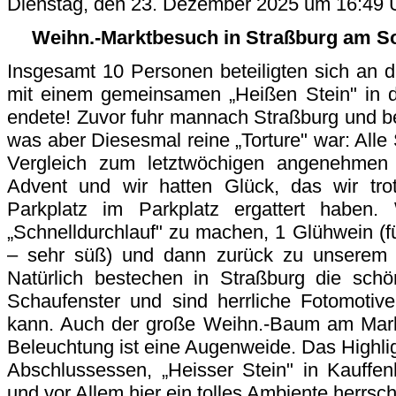
Dienstag, den 23. Dezember 2025 um 16:49 
Weihn.-Marktbesuch in Straßburg am S
Insgesamt 10 Personen beteiligten sich an
mit einem gemeinsamen „Heißen Stein" in d
endete! Zuvor fuhr mannach Straßburg und be
was aber Diesesmal reine „Torture" war: Alle
Vergleich zum letztwöchigen angenehmen
Advent und wir hatten Glück, das wir trot
Parkplatz im Parkplatz ergattert haben.
„Schnelldurchlauf" zu machen, 1 Glühwein (
– sehr süß) und dann zurück zu unserem Tr
Natürlich bestechen in Straßburg die sc
Schaufenster und sind herrliche Fotomotiv
kann. Auch der große Weihn.-Baum am Markt
Beleuchtung ist eine Augenweide. Das Highli
Abschlussessen, „Heisser Stein" in Kauffen
und vor Allem hier ein tolles Ambiente herrsch