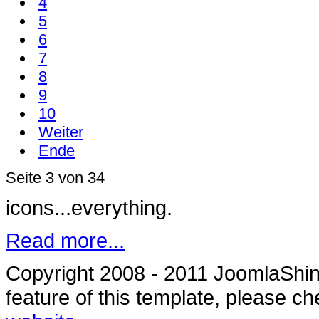
4
5
6
7
8
9
10
Weiter
Ende
Seite 3 von 34
icons...everything.
Read more...
Copyright 2008 - 2011 JoomlaShine
feature of this template, please c